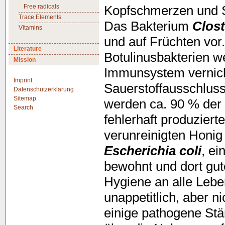
Free radicals
Kopfschmerzen und 
Trace Elements
Das Bakterium
Clos
Vitamins
und auf Früchten vo
Literature
Botulinusbakterien we
Mission
Immunsystem vernicht
Imprint
Sauerstoffausschluss
Datenschutzerklärung
Sitemap
werden ca. 90 % der 
Search
fehlerhaft produziert
verunreinigten Honig
Escherichia coli
, e
bewohnt und dort gut
Hygiene an alle Leben
unappetitlich, aber ni
einige pathogene Stä