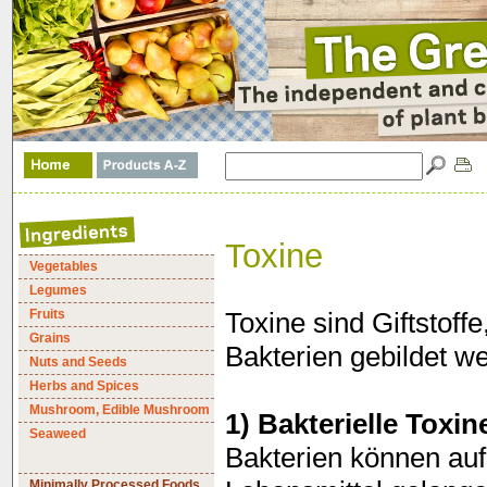
Toxine
Vegetables
Legumes
Fruits
Toxine sind Giftstoff
Grains
Bakterien gebildet w
Nuts and Seeds
Herbs and Spices
Mushroom, Edible Mushroom
1) Bakterielle Toxin
Seaweed
Bakterien können auf
Minimally Processed Foods