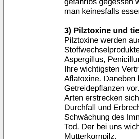
gefahrlos gegessen 
man keinesfalls esse
3) Pilztoxine und ti
Pilztoxine werden au
Stoffwechselprodukt
Aspergillus, Penicil
Ihre wichtigsten Vert
Aflatoxine. Daneben
Getreidepflanzen vor
Arten erstrecken sic
Durchfall und Erbre
Schwächung des Imm
Tod. Der bei uns wich
Mutterkornpilz.