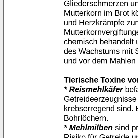
Gliederschmerzen u
Mutterkorn im Brot k
und Herzkrämpfe zu
Mutterkornvergiftunge
chemisch behandelt u
des Wachstums mit S
und vor dem Mahlen e
Tierische Toxine v
* Reismehlkäfer
befa
Getreideerzeugnisse
krebserregend sind. 
Bohrlöchern.
* Mehlmilben
sind pr
Risiko für Getreide 