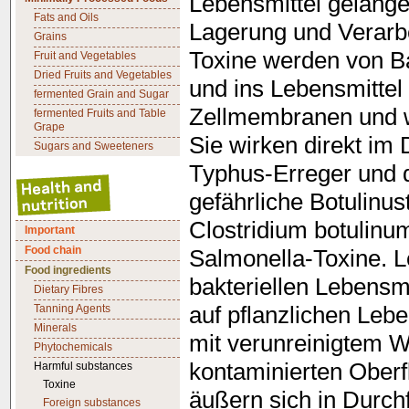
Lebensmittel gelange
Fats and Oils
Lagerung und Verarb
Grains
Toxine werden von B
Fruit and Vegetables
Dried Fruits and Vegetables
und ins Lebensmittel
fermented Grain and Sugar
Zellmembranen und we
fermented Fruits and Table
Grape
Sie wirken direkt im
Sugars and Sweeteners
Typhus-Erreger und d
gefährliche Botulinus
Clostridium botulinu
Important
Food chain
Salmonella-Toxine. L
Food ingredients
bakteriellen Lebensm
Dietary Fibres
auf pflanzlichen Leb
Tanning Agents
Minerals
mit verunreinigtem W
Phytochemicals
kontaminierten Oberf
Harmful substances
Toxine
äußern sich in Durchf
Foreign substances