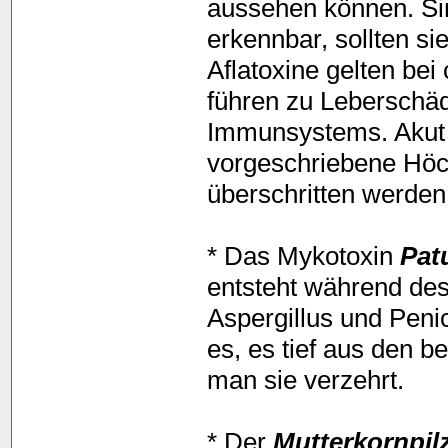
aussehen können. Si
erkennbar, sollten s
Aflatoxine gelten be
führen zu Leberschä
Immunsystems. Akut r
vorgeschriebene Höch
überschritten werden
* Das Mykotoxin
Pat
entsteht während des
Aspergillus und Penici
es, es tief aus den 
man sie verzehrt.
* Der
Mutterkornpil