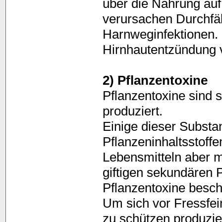
über die Nahrung auf,
verursachen Durchfäl
Harnweginfektionen.
Hirnhautentzündung 
2) Pflanzentoxine
Pflanzentoxine sind s
produziert.
Einige dieser Subst
Pflanzeninhaltsstoff
Lebensmitteln aber me
giftigen sekundären P
Pflanzentoxine besch
Um sich vor Fressfei
zu schützen produzier